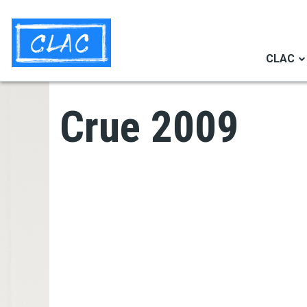
Aller
Navigation
au
secondaire
contenu
CLAC
principal
Crue 2009