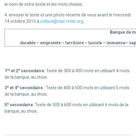
le nom de votre école et les mots choisis;
4. envoyer le texte et une photo récente de vous avant le mercredi
14 octobre 2015 à
culture@clac-mitis.org
.
Banque de m
durable – empreinte – territoire – luciole – immense– sap
re
e
1
et 2
secondaire:
Texte de 300 à 400 mots en utilisant 4 mots
de la banque, au choix
.
e
e
3
et 4
secondaire :
Texte de 400 à 500 mots en utilisant 5 mots
de la banque, au choix
.
e
5
secondaire:
Texte de 500 à 600 mots en utilisant 6 mots de la
banque, au choix
.