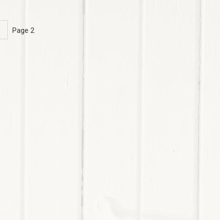
age
Page 2
récédente