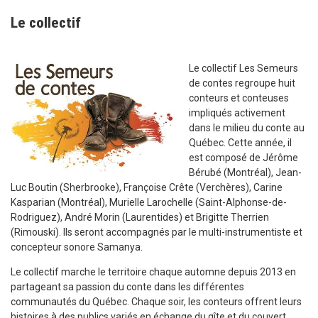
Le collectif
Le collectif Les Semeurs
de contes regroupe huit
conteurs et conteuses
impliqués activement
dans le milieu du conte au
Québec. Cette année, il
est composé de Jérôme
Bérubé (Montréal), Jean-
Luc Boutin (Sherbrooke), Françoise Crête (Verchères), Carine
Kasparian (Montréal), Murielle Larochelle (Saint-Alphonse-de-
Rodriguez), André Morin (Laurentides) et Brigitte Therrien
(Rimouski). Ils seront accompagnés par le multi-instrumentiste et
concepteur sonore Samanya.
Le collectif marche le territoire chaque automne depuis 2013 en
partageant sa passion du conte dans les différentes
communautés du Québec. Chaque soir, les conteurs offrent leurs
histoires à des publics variés en échange du gîte et du couvert.