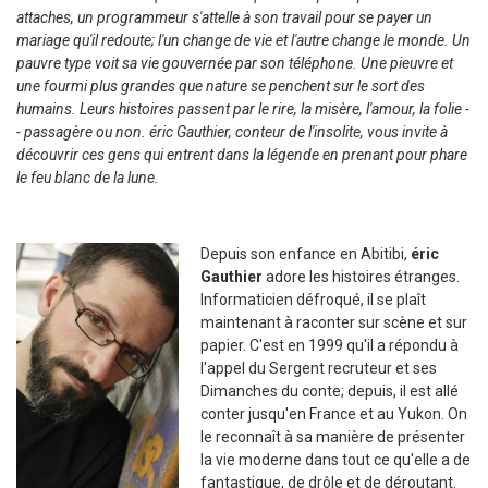
attaches, un programmeur s'attelle à son travail pour se payer un
mariage qu'il redoute; l'un change de vie et l'autre change le monde. Un
pauvre type voit sa vie gouvernée par son téléphone. Une pieuvre et
une fourmi plus grandes que nature se penchent sur le sort des
humains. Leurs histoires passent par le rire, la misère, l'amour, la folie -
- passagère ou non. éric Gauthier, conteur de l'insolite, vous invite à
découvrir ces gens qui entrent dans la légende en prenant pour phare
le feu blanc de la lune.
Depuis son enfance en Abitibi,
éric
Gauthier
adore les histoires étranges.
Informaticien défroqué, il se plaît
maintenant à raconter sur scène et sur
papier. C'est en 1999 qu'il a répondu à
l'appel du Sergent recruteur et ses
Dimanches du conte; depuis, il est allé
conter jusqu'en France et au Yukon. On
le reconnaît à sa manière de présenter
la vie moderne dans tout ce qu'elle a de
fantastique, de drôle et de déroutant.