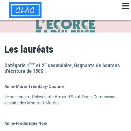
Aller
au
contenu
principal
Les lauréats
ère
e
Catégorie 1
et 2
secondaire,
Gagnants de bourses
d'écriture de 150$ :
Anne-Marie Tremblay-Couture
2e secondaire, Polyvalente Armand Saint-Onge, Commission
scolaire des Monts-et-Marées
Anne-Frédérique Noël