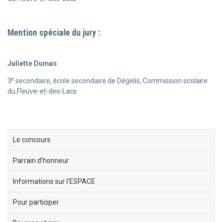
Mention spéciale du jury :
Juliette Dumas
e
3
secondaire, école secondaire de Dégelis, Commission scolaire
du Fleuve-et-des-Lacs
block-
Le concours
menu-
Parrain d'honneur
ecorce-
fabuleuse
Informations sur l'ESPACE
Pour participer