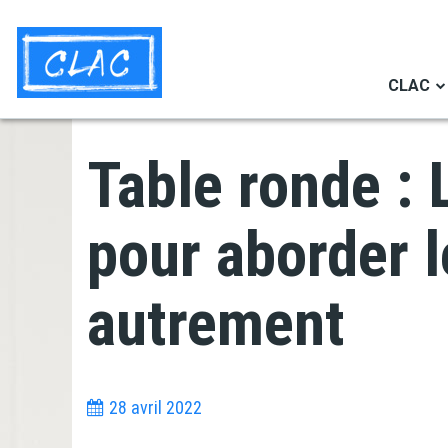
Aller
Navigation
au
secondaire
contenu
CLAC
principal
Table ronde : L
pour aborder l
autrement
28 avril 2022