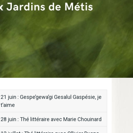
block-
21 juin : Gespe’gewa’gi Gesalul Gaspésie, je
menu-
t’aime
thes-
28 juin : Thé littéraire avec Marie Chouinard
litteraires