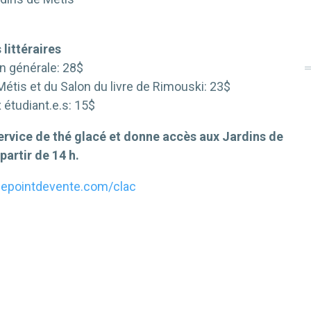
 littéraires
n générale: 28$
tis et du Salon du livre de Rimouski: 23$
x étudiant.e.s: 15$
n service de thé glacé et donne accès aux Jardins de
partir de 14 h.
/lepointdevente.com/clac