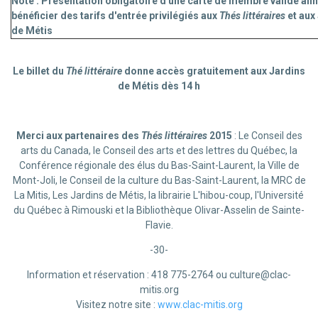
Note
: Présentation
obligatoire
d'une carte de membre valide afin
bénéficier des tarifs d'entrée privilégiés aux
Thés littéraires
et aux
de Métis
Le billet du
Thé littéraire
donne accès gratuitement aux Jardins
de Métis dès 14 h
Merci aux partenaires des
Thés littéraires
2015
: Le Conseil des
arts du Canada, le Conseil des arts et des lettres du Québec, la
Conférence régionale des élus du Bas-Saint-Laurent, la Ville de
Mont-Joli, le Conseil de la culture du Bas-Saint-Laurent, la MRC de
La Mitis, Les Jardins de Métis, la librairie L'hibou-coup, l'Université
du Québec à Rimouski et la Bibliothèque Olivar-Asselin de Sainte-
Flavie.
-30-
Information et réservation : 418 775-2764 ou culture@clac-
mitis.org
Visitez notre site :
www.clac-mitis.org