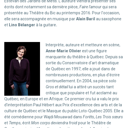
Estevan des Jardins de Métis. L'auteure viendra présenter ses
écrits dont notamment sa dernière pièce,
Faire l'amour
qui sera
présentée au Théâtre du Bic au printemps 2016. Pour l'occasion,
elle sera accompagnée en musique par
Alain Baril
au saxophone
et
Lino Bélanger
à la guitare
.
Interprète, auteure et metteure en scène,
Anne-Marie Olivier
est une figure
marquante du théâtre à Québec. Depuis sa
sortie du Conservatoire d'art dramatique
de Québec en 1997, elle a joué dans de
nombreuses productions, en plus d'écrire
continuellement. En 2004, sa pièce solo
Gros et détail
lui a attiré un succès tant
critique que populaire et fut acclamé au
Québec, en Europe et en Afrique. Ce premier cru lui a valu le prix
d'interprétation Paul Hébert aux Prix d'excellence des arts et de la
culture de Québec et le Masque du public Loto-Québec 2005. Elle a
été comédienne pour Wajdi Mouawad dans
Forêts
,
Les Trois sœurs
et
Temps
, écrit
Mon corps deviendra froid
pour le Théâtre de