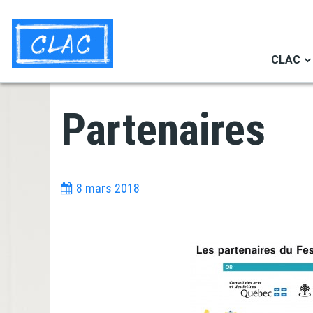
Aller
Navigation
au
secondaire
contenu
CLAC
principal
Partenaires
8 mars 2018