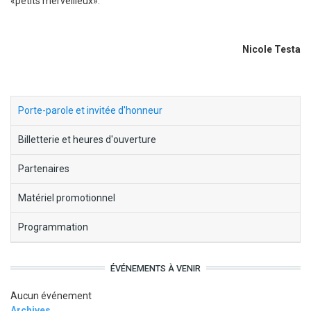
«petits merveilleux».
Nicole Testa
block-
Porte-parole et invitée d'honneur
menu-
Billetterie et heures d'ouverture
cruedesmots
Partenaires
Matériel promotionnel
Programmation
ÉVÉNEMENTS À VENIR
Aucun événement
Archives