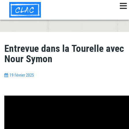
Aller
au
contenu
principal
Entrevue dans la Tourelle avec
Nour Symon
19 février 2025