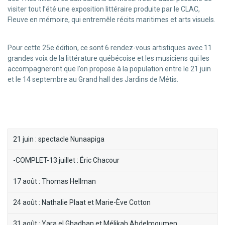
visiter tout l’été une exposition littéraire produite par le CLAC,
Fleuve en mémoire, qui entremêle récits maritimes et arts visuels.
Pour cette 25e édition, ce sont 6 rendez-vous artistiques avec 11
grandes voix de la littérature québécoise et les musiciens qui les
accompagneront que l’on propose à la population entre le 21 juin
et le 14 septembre au Grand hall des Jardins de Métis.
block-
21 juin : spectacle Nunaapiga
menu-
-COMPLET-13 juillet : Éric Chacour
thes-
litteraires
17 août : Thomas Hellman
24 août : Nathalie Plaat et Marie-Ève Cotton
31 août : Yara el Ghadban et Mélikah Abdelmoumen