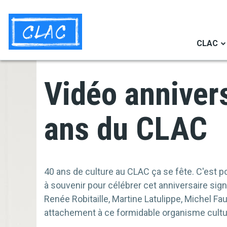
Aller
Navigation
au
secondaire
contenu
CLAC
principal
Vidéo annivers
ans du CLAC
40 ans de culture au CLAC ça se fête. C'est po
à souvenir pour célébrer cet anniversaire signif
Renée Robitaille, Martine Latulippe, Michel Fa
attachement à ce formidable organisme cultu